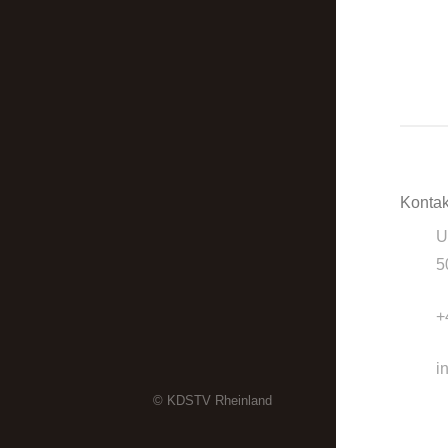
Kontak
U
5
+
i
© KDSTV Rheinland