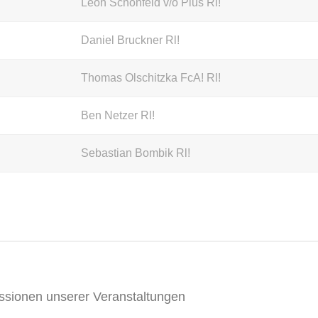
Leon Schönfeld v/o Pius Rl!
Daniel Bruckner Rl!
Thomas Olschitzka FcA! Rl!
Ben Netzer Rl!
Sebastian Bombik Rl!
ssionen unserer Veranstaltungen