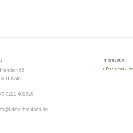
t
Impressum
> Disclaimer – re
hlandstr. 68
0931 Köln
49 0221 402326
nfo@kdstv-rheinland.de