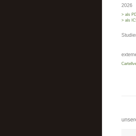
2026
> als P
> als IC
Studie
extern
Cartellv
unser