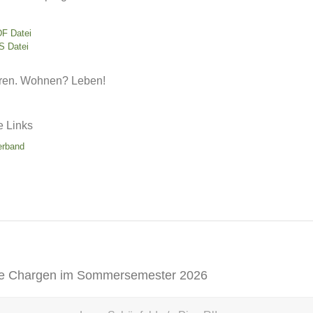
DF Datei
S Datei
ren. Wohnen? Leben!
e Links
erband
e Chargen im Sommersemester 2026